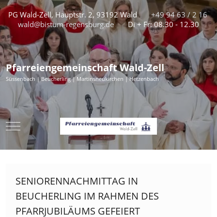
PG Wald-Zell, Hauptstr. 2, 93192 Wald
+49 94 63 / 2 16
wald@bistum-regensburg.de
Di + Fr: 08.30 - 12.30
Pfarreiengemeinschaft Wald-Zell
Süssenbach | Beucherling | Martinsneukirchen | Hetzenbach
Mobile Menu Toggle
SENIORENNACHMITTAG IN
BEUCHERLING IM RAHMEN DES
PFARRJUBILÄUMS GEFEIERT