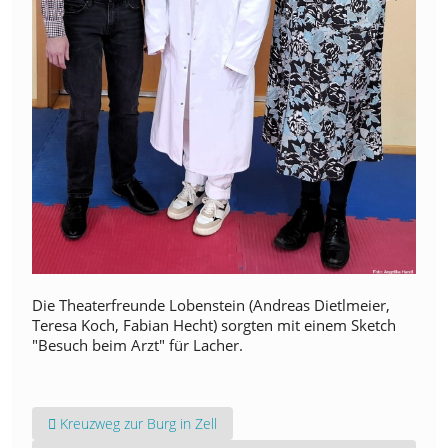
Die Theaterfreunde Lobenstein (Andreas Dietlmeier,
Teresa Koch, Fabian Hecht) sorgten mit einem Sketch
"Besuch beim Arzt" für Lacher.
Vorheriger Beitrag: Kreuzweg zur Burg in Zell
Kreuzweg zur Burg in Zell