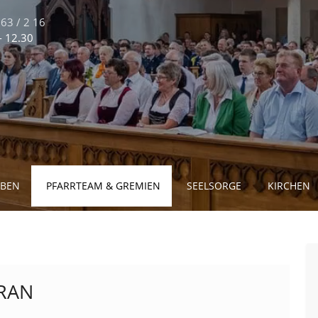
63 / 2 16
 - 12.30
EBEN
PFARRTEAM & GREMIEN
SEELSORGE
KIRCHEN
RAN