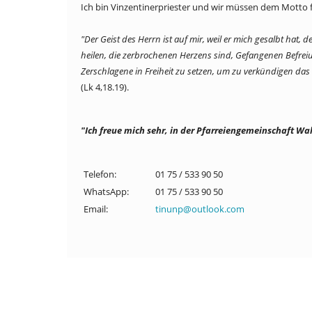
Ich bin Vinzentinerpriester und wir müssen dem Motto 
"Der Geist des Herrn ist auf mir, weil er mich gesalbt hat,
heilen, die zerbrochenen Herzens sind, Gefangenen Befre
Zerschlagene in Freiheit zu setzen, um zu verkündigen da
(Lk 4,18.19).
"Ich freue mich sehr, in der Pfarreiengemeinschaft Wal
Telefon:
01 75 / 533 90 50
WhatsApp:
01 75 / 533 90 50
Email:
tinunp@outlook.com