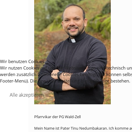
Wir benutzen Cookies
Wir nutzen Cookies auf unserer Website. Einige sind technisch 
werden zusätzlich funktionelle Cookies benötigt. Sie können selb
Footer-Menü). Die gewählte Einstellung bleibt 90 Tage bestehen.
Alle akzeptieren
Ablehnen
Pfarrvikar der PG Wald-Zell
Mein Name ist Pater Tinu Nedumbakaran. Ich komme au