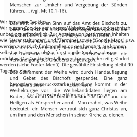
Menschen zur Umkehr und Vergebung der Sünden
führen, … (vgl. Mt 10,1-16).
Wir benutzen Cookies
Das trifft im vollen Sinn auf das Amt des Bischofs zu,
Wir nutzen Cookies auf unserer Website. Einige sind technisch
denn die Bischöfe sind die Nachfolger der Apostel. Sie
unbedingt erforderlich. Zur Anzeige von bestimmten Inhalten
sind berufen zu lehren, zu heiligen und zu leiten.
wie "Veranstaltungen" und "Termine" sowie "Google Maps" usw.
Die Priester wirken am Hirtendienst des Bischofs mit.
werden zusätzlich funktionelle Cookies benötigt. Sie können
Der dritten Weihestufe, dem Diakon, ist insbesondere
selbst entscheiden, ob Sie funktionelle Cookies zulassen
der helfende Dienst an den Menschen und die
möchten. Die Cookie-Einstellungen können jederzeit geändert
Verkündigung des Glaubens aufgetragen.
werden (siehe Footer-Menü). Die gewählte Einstellung bleibt 90
Tage bestehen.
Das Sakrament der Weihe wird durch Handauflegung
und Gebet des Bischofs gespendet. Eine ganz
besonders ausdrucksstarke Handlung kommt in der
Alle akzeptieren
Ablehnen
Weiheliturgie vor: die Weihekandidaten liegen am
Zur Datenschutzerklärung
|
Impressum
Boden, während die Gemeinde für sie betet und die
Heiligen als Fürsprecher anruft. Man erahnt, was Weihe
bedeutet: ein Mensch vertraut sich ganz Christus an,
um ihm und den Menschen in seiner Kirche zu dienen.