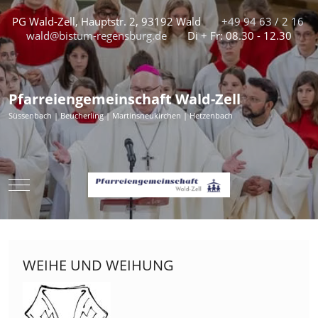
PG Wald-Zell, Hauptstr. 2, 93192 Wald
+49 94 63 / 2 16
wald@bistum-regensburg.de
Di + Fr: 08.30 - 12.30
Pfarreiengemeinschaft Wald-Zell
Süssenbach | Beucherling | Martinsneukirchen | Hetzenbach
Mobile Menu Toggle
WEIHE UND WEIHUNG