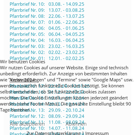
Pfarrbrief Nr. 10: 03.08. - 14.09.25
Pfarrbrief Nr. 09: 13.07. - 03.08.25
Pfarrbrief Nr. 08: 22.06. - 13.07.25
Pfarrbrief Nr. 07: 01.06. - 22.06.25
Pfarrbrief Nr. 06: 04.05. - 01.06.25
Pfarrbrief Nr. 05: 06.04. - 04.05.25
Pfarrbrief Nr. 04: 16.03. - 06.04.25
Pfarrbrief Nr. 03: 23.02. - 16.03.25
Pfarrbrief Nr. 02: 02.02. - 23.02.25
Pfarrbrief Nr. 01: 12.01. - 02.02.25
Wir benutzen Cookies
Wir nutzen Cookies auf unserer Website. Einige sind technisch
unbedingt erforderlich. Zur Anzeige von bestimmten Inhalten
wie "Veranstaltungen" und "Termine" sowie "Google Maps" usw.
Archiv 2024:
werden zusätzlich funktionelle Cookies benötigt. Sie können
Pfarrbrief Nr. 17: 22.12.24 - 12.01.25
selbst entscheiden, ob Sie funktionelle Cookies zulassen
Pfarrbrief Nr. 16: 01.12. - 22.12.24
möchten. Die Cookie-Einstellungen können jederzeit geändert
Pfarrbrief Nr. 15: 10.11. - 01.12.24
werden (siehe Footer-Menü). Die gewählte Einstellung bleibt 90
Pfarrbrief Nr. 14: 20.10. - 10.11.24
Tage bestehen.
Pfarrbrief Nr. 13: 29.09. - 20.10.24
Pfarrbrief Nr. 12: 08.09. - 29.09.24
Pfarrbrief Nr. 11: 11.08. - 08.09.24
Alle akzeptieren
Ablehnen
Pfarrbrief Nr. 10: 14.07. - 11.08.24
Zur Datenschutzerklärung
|
Impressum
Pfarrbrief Nr. 09: 23.06. - 14.07.24