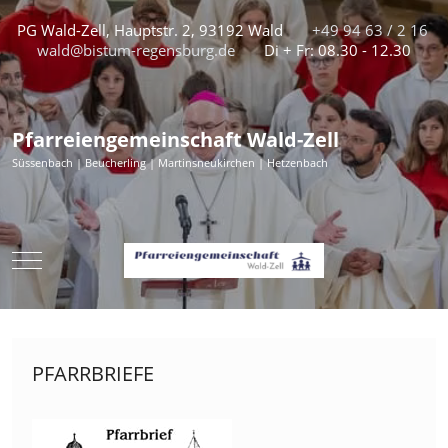
PG Wald-Zell, Hauptstr. 2, 93192 Wald
+49 94 63 / 2 16
wald@bistum-regensburg.de
Di + Fr: 08.30 - 12.30
Pfarreiengemeinschaft Wald-Zell
Süssenbach | Beucherling | Martinsneukirchen | Hetzenbach
Mobile Menu Toggle
PFARRBRIEFE