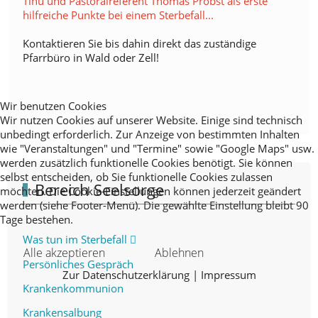
Tinu und Pastoralreferent Thomas Probst als erste
hilfreiche Punkte bei einem Sterbefall...
Kontaktieren Sie bis dahin direkt das zuständige
Pfarrbüro in Wald oder Zell!
Wir benutzen Cookies
Wir nutzen Cookies auf unserer Website. Einige sind technisch
unbedingt erforderlich. Zur Anzeige von bestimmten Inhalten
wie "Veranstaltungen" und "Termine" sowie "Google Maps" usw.
werden zusätzlich funktionelle Cookies benötigt. Sie können
selbst entscheiden, ob Sie funktionelle Cookies zulassen
Bereich Seelsorge
möchten. Die Cookie-Einstellungen können jederzeit geändert
werden (siehe Footer-Menü). Die gewählte Einstellung bleibt 90
Tage bestehen.
Was tun im Sterbefall
Alle akzeptieren
Ablehnen
Persönliches Gespräch
Zur Datenschutzerklärung
|
Impressum
Krankenkommunion
Krankensalbung