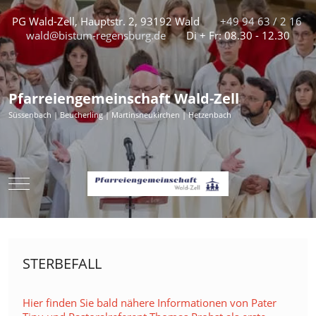
PG Wald-Zell, Hauptstr. 2, 93192 Wald
+49 94 63 / 2 16
wald@bistum-regensburg.de
Di + Fr: 08.30 - 12.30
Pfarreiengemeinschaft Wald-Zell
Süssenbach | Beucherling | Martinsneukirchen | Hetzenbach
Mobile Menu Toggle
STERBEFALL
Hier finden Sie bald nähere Informationen von Pater