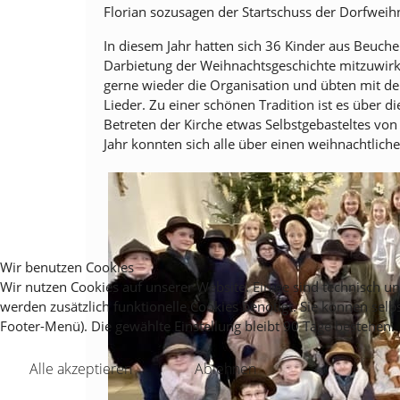
Florian sozusagen der Startschuss der Dorfweih
In diesem Jahr hatten sich 36 Kinder aus Beuch
Darbietung der Weihnachtsgeschichte mitzuwir
gerne wieder die Organisation und übten mit d
Lieder. Zu einer schönen Tradition ist es über 
Betreten der Kirche etwas Selbstgebasteltes v
Jahr konnten sich alle über einen weihnachtlich
Wir benutzen Cookies
Wir nutzen Cookies auf unserer Website. Einige sind technisch 
werden zusätzlich funktionelle Cookies benötigt. Sie können selb
Footer-Menü). Die gewählte Einstellung bleibt 90 Tage bestehen.
Alle akzeptieren
Ablehnen