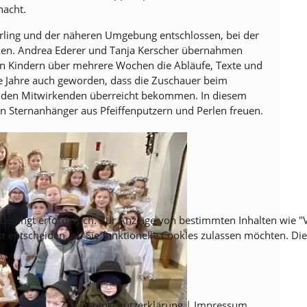
nacht.
erling und der näheren Umgebung entschlossen, bei der
ken. Andrea Ederer und Tanja Kerscher übernahmen
en Kindern über mehrere Wochen die Abläufe, Texte und
die Jahre auch geworden, dass die Zuschauer beim
on den Mitwirkenden überreicht bekommen. In diesem
en Sternanhänger aus Pfeiffenputzern und Perlen freuen.
unbedingt erforderlich. Zur Anzeige von bestimmten Inhalten wie
st entscheiden, ob Sie funktionelle Cookies zulassen möchten. Di
Zur Datenschutzerklärung
|
Impressum