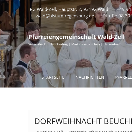
PG Wald-Zell, Hauptstr. 2, 93192 Wald
+49 94 
wald@bistum-regensburg.de
Di + Fr: 08.30
Pfarreiengemeinschaft Wald-Zell
Süssenbach | Beucherling | Martinsneukirchen | Hetzenbach
STARTSEITE
NACHRICHTEN
PFARRL
DORFWEIHNACHT BEUCHER