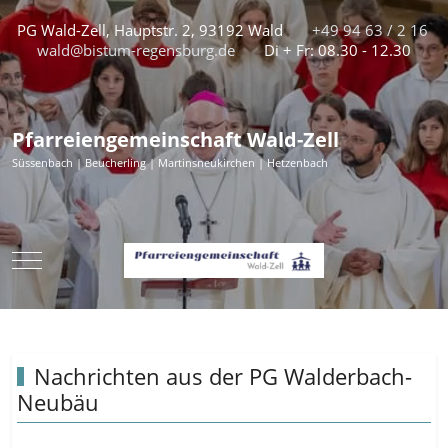
PG Wald-Zell, Hauptstr. 2, 93192 Wald
+49 94 63 / 2 16
wald@bistum-regensburg.de
Di + Fr: 08.30 - 12.30
Pfarreiengemeinschaft Wald-Zell
Süssenbach | Beucherling | Martinsneukirchen | Hetzenbach
Mobile Menu Toggle
Nachrichten aus der PG Walderbach-
Neubäu