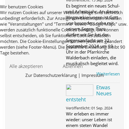
Es beginnt ein neues Schul-
Wir benutzen Cookies
und Arbeitsjahr. An diesen
Wir nutzen Cookies auf unserer Website. Einige sind technisch
Wegmarkierungen ist Gott
unbedingt erforderlich. Zur Anzeige von bestimmten Inhalten
uns besonders nahe mit
wie "Veranstaltungen" und "Termine" sowie "Google Maps" usw.
seinem Segen. Dazu
werden zusätzlich funktionelle Cookies benötigt. Sie können
dürfen wir Sie bei der
selbst entscheiden, ob Sie funktionelle Cookies zulassen
Segensandacht am 22.
möchten. Die Cookie-Einstellungen können jederzeit geändert
September 2024 um 19
werden (siehe Footer-Menü). Die gewählte Einstellung bleibt 90
Uhr in der Pfarrkirche
Tage bestehen.
Walderbach einladen, die
musikalisch begleitet wird.
Alle akzeptieren
Ablehnen
Weiterlesen
Zur Datenschutzerklärung
|
Impressum
Etwas
Neues
entsteht
Veröffentlicht: 01 Sep. 2024
Wir erleben es immer
wieder: unser Leben ist
einem steten Wandel