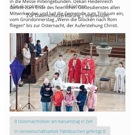
in die Messe miteingebunden. Dekan Heidenreich
Alle akzeptieren
Ablehnen
dankte zum Ende des feierlichen Gottesdienstes allen
Mitwirkenden und lud die Gemeinde zum Triduum ein,
Zur Datenschutzerklärung
|
Impressum
vom Gründonnerstag „Wenn die Glocken nach Rom
fliegen“ bis zur Osternacht, der Auferstehung Christi.
Vorheriger Beitrag: Osternachtsfeier am Karsamstag in Zell
Osternachtsfeier am Karsamstag in Zell
Nächster Beitrag: In Gemeinschaftsarbeit Palmbüscherl gefertig
In Gemeinschaftsarbeit Palmbüscherl gefertigt