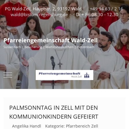
PG Wald-Zell, Hauptstr. 2, 93192 Wald
+49 94 63 / 2 16
wald@bistum-regensburg.de
Di + Fr: 08.30 - 12.30
Pfarreiengemeinschaft Wald-Zell
Süssenbach | Beucherling | Martinsneukirchen | Hetzenbach
Mobile Menu Toggle
PALMSONNTAG IN ZELL MIT DEN
KOMMUNIONKINDERN GEFEIERT
Angelika Handl
Kategorie:
Pfarrbereich Zell