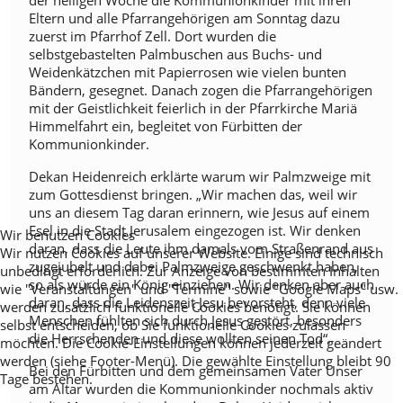
Eltern und alle Pfarrangehörigen am Sonntag dazu
zuerst im Pfarrhof Zell. Dort wurden die
selbstgebastelten Palmbuschen aus Buchs- und
Weidenkätzchen mit Papierrosen wie vielen bunten
Bändern, gesegnet. Danach zogen die Pfarrangehörigen
mit der Geistlichkeit feierlich in der Pfarrkirche Mariä
Himmelfahrt ein, begleitet von Fürbitten der
Kommunionkinder.
Dekan Heidenreich erklärte warum wir Palmzweige mit
zum Gottesdienst bringen. „Wir machen das, weil wir
uns an diesem Tag daran erinnern, wie Jesus auf einem
Esel in die Stadt Jerusalem eingezogen ist. Wir denken
Wir benutzen Cookies
daran, dass die Leute ihm damals vom Straßenrand aus
Wir nutzen Cookies auf unserer Website. Einige sind technisch
zugejubelt und dabei Palmzweige geschwenkt haben,
unbedingt erforderlich. Zur Anzeige von bestimmten Inhalten
so als würde ein König einziehen. Wir denken aber auch
wie "Veranstaltungen" und "Termine" sowie "Google Maps" usw.
daran, dass die Leidenszeit Jesu bevorsteht, denn viele
werden zusätzlich funktionelle Cookies benötigt. Sie können
Menschen fühlten sich durch Jesus gestört, besonders
selbst entscheiden, ob Sie funktionelle Cookies zulassen
die Herrschenden und diese wollten seinen Tod“.
möchten. Die Cookie-Einstellungen können jederzeit geändert
werden (siehe Footer-Menü). Die gewählte Einstellung bleibt 90
Bei den Fürbitten und dem gemeinsamen Vater Unser
Tage bestehen.
am Altar wurden die Kommunionkinder nochmals aktiv