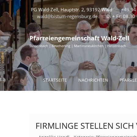
PG Wald-Zell, Hauptstr. 2, 93192 Wald
+49 94 
wald@bistum-regensburg.de
Di + Fr: 08.30
Pfarreiengemeinschaft Wald-Zell
Süssenbach | Beucherling | Martinsneukirchen | Hetzenbach
STARTSEITE
NACHRICHTEN
PFARRL
FIRMLINGE STELLEN SICH