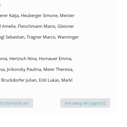
:
rer Katja, Heuberger Simone, Meister
dl Amelie, Fleischmann Mario, Gleixner
egl Sebastian, Trägner Marco, Wanninger
onia, Hertzsch Nina, Hornauer Emma,
a, Jirikovsky Paulina, Meier Theresia,
Bruckdorfer Julian, Eckl Lukas, Markl
r zu Karfreitag und Osternacht ein
Nächster Beitrag: Kreuzweg der Ju
d Osternacht ein
Kreuzweg der Jugend