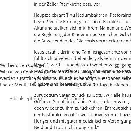
in der Zeller Pfarrkirche dazu vor.
Hauptzelebrant Tinu Nedumbakaran, Pastoralre
begrüßten die Firmlinge mit ihren Familien. D
Altar und stellten sich mit ihrem Namen und Wo
die Begleitung der Kinder im persönlichen Gebe
die Anwesenden das Gleichnis vom verlorenen 
Jesus erzählt darin eine Familiengeschichte von
fühlt sich ungerecht behandelt, als sein Bruder
begrüßt wird — und dass, obwohl er weggegange
Wir benutzen Cookies
Predigt stellten Pfarrer Nedumbakaran und Pasto
Wir nutzen Cookies auf unserer Website. Einige sind technisch 
angelehnte, Situation dar. Wie auch der verlor
werden zusätzlich funktionelle Cookies benötigt. Sie können selb
Einsicht und kehrte zurück.
Footer-Menü). Die gewählte Einstellung bleibt 90 Tage bestehen.
Zurück zum Vater, zurück zu Gott. „Wir alle ha
Alle akzeptieren
Ablehnen
Gründen Situationen, aber Gott ist dieser Vater, 
doch wieder zu ihm zurückkehren. Er freut sich 
der Pastoralreferent in welch privilegierter Lag
Hunger und mit guter medizinischer Versorgun
Neid und Trotz nicht nötig sind.“