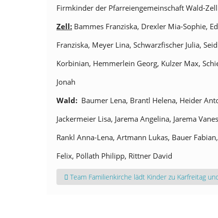
Firmkinder der Pfarreiengemeinschaft Wald-Zell
Zell:
Bammes Franziska, Drexler Mia-Sophie, Ede
Franziska, Meyer Lina, Schwarzfischer Julia, Sei
Korbinian, Hemmerlein Georg, Kulzer Max, Schi
Jonah
Wald:
Baumer Lena, Brantl Helena, Heider Ant
Jackermeier Lisa, Jarema Angelina, Jarema Vaness
Rankl Anna-Lena, Artmann Lukas, Bauer Fabian, 
Felix, Pöllath Philipp, Rittner David
Vorheriger Beitrag: Team Familienkirche lädt Kinde
Team Familienkirche lädt Kinder zu Karfreitag un