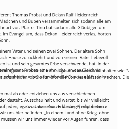
ferent Thomas Probst und Dekan Ralf Heidenreich
ie Mädchen und Buben versammelten sich sodann alle am
hnort vor. Pfarrer Tinu bat sodann alle Gläubigen um
t. Im Evangelium, dass Dekan Heidenreich verlas, hörten
Sohn.
 einem Vater und seinen zwei Söhnen. Der ältere Sohn
 nach Hause zurückkehrt und von seinem Vater liebevoll
n ist und sein gesamtes Erbe verschwendet hat. In der
ralreferent Probst, eine ähnliche, an das Gleichnis
unbedingt erforderlich. Zur Anzeige von bestimmten Inhalten wie
en geglaubte Sohn aus dem Gleichnis kam auch Probst zur
st entscheiden, ob Sie funktionelle Cookies zulassen möchten. Di
uen mal ab oder entziehen uns aus verschiedenen
der dasteht, Ausschau hält und wartet, bis wir vielleicht
auf jeden, egal was war. Zum Ende der Predigt betonte
Zur Datenschutzerklärung
|
Impressum
e wir uns hier befinden. „In einem Land ohne Krieg, ohne
g müssen wir uns immer wieder vor Augen führen, dass