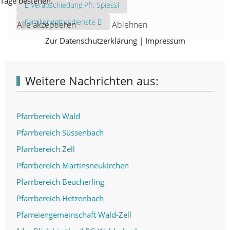
Tage bestehen.
Vorheriger Beitrag: Verabschiedung Pfr. Spiessl
Verabschiedung Pfr. Spiessl
Nächster Beitrag: Familiengottesdienste
Familiengottesdienste
Alle akzeptieren
Ablehnen
Zur Datenschutzerklärung
|
Impressum
Weitere Nachrichten aus:
Pfarrbereich Wald
Pfarrbereich Süssenbach
Pfarrbereich Zell
Pfarrbereich Martinsneukirchen
Pfarrbereich Beucherling
Pfarrbereich Hetzenbach
Pfarreiengemeinschaft Wald-Zell