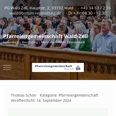
PG Wald-Zell, Hauptstr. 2, 93192 Wald
+49 94 63 / 2 16
wald@bistum-regensburg.de
Di + Fr: 08.30 - 12.30
Pfarreiengemeinschaft Wald-Zell
Süssenbach | Beucherling | Martinsneukirchen | Hetzenbach
Mobile Menu Toggle
Thomas Schön
Kategorie:
Pfarreiengemeinschaft
Veröffentlicht: 14. September 2024