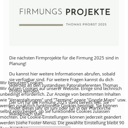
Die nächsten Firmprojekte für die Firmung 2025 sind in
Planung!
Du kannst hier weitere Informationen abrufen, sobald
sie verfügbar sind. Für weitere Fragen kannst du dich
Wir benutzen Cookies
jederzeit an den zuständigen Patoralreferenten Thomas
Wir nutzen Cookies auf unserer Website. Einige sind technisch
Probst wenden.
unbedingt erforderlich. Zur Anzeige von bestimmten Inhalten
wie "Veranstaltungen" und "Termine" sowie "Google Maps" usw.
Der Ort für die Firmung 2025 steht bereits fest. Sie
werden zusätzlich funktionelle Cookies benötigt. Sie können
findet dieses Jahr im Juni oder Juli in der Pfarrkirche
selbst entscheiden, ob Sie funktionelle Cookies zulassen
Walderbach statt.
möchten. Die Cookie-Einstellungen können jederzeit geändert
werden (siehe Footer-Menü). Die gewählte Einstellung bleibt 90