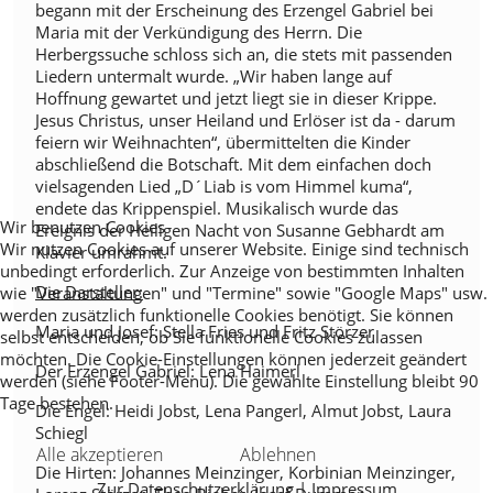
begann mit der Erscheinung des Erzengel Gabriel bei
Maria mit der Verkündigung des Herrn. Die
Herbergssuche schloss sich an, die stets mit passenden
Liedern untermalt wurde. „Wir haben lange auf
Hoffnung gewartet und jetzt liegt sie in dieser Krippe.
Jesus Christus, unser Heiland und Erlöser ist da - darum
feiern wir Weihnachten“, übermittelten die Kinder
abschließend die Botschaft. Mit dem einfachen doch
vielsagenden Lied „D´Liab is vom Himmel kuma“,
endete das Krippenspiel. Musikalisch wurde das
Wir benutzen Cookies
Ereignis der Heiligen Nacht von Susanne Gebhardt am
Wir nutzen Cookies auf unserer Website. Einige sind technisch
Klavier umrahmt.
unbedingt erforderlich. Zur Anzeige von bestimmten Inhalten
Die Darsteller:
wie "Veranstaltungen" und "Termine" sowie "Google Maps" usw.
werden zusätzlich funktionelle Cookies benötigt. Sie können
Maria und Josef: Stella Fries und Fritz Störzer
selbst entscheiden, ob Sie funktionelle Cookies zulassen
möchten. Die Cookie-Einstellungen können jederzeit geändert
Der Erzengel Gabriel: Lena Haimerl
werden (siehe Footer-Menü). Die gewählte Einstellung bleibt 90
Tage bestehen.
Die Engel: Heidi Jobst, Lena Pangerl, Almut Jobst, Laura
Schiegl
Alle akzeptieren
Ablehnen
Die Hirten: Johannes Meinzinger, Korbinian Meinzinger,
Zur Datenschutzerklärung
|
Impressum