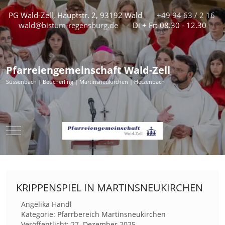
PG Wald-Zell, Hauptstr. 2, 93192 Wald
+49 94 63 / 2 16
wald@bistum-regensburg.de
Di + Fr: 08.30 - 12.30
Pfarreiengemeinschaft Wald-Zell
Süssenbach | Beucherling | Martinsneukirchen | Hetzenbach
Mobile Menu Toggle
KRIPPENSPIEL IN MARTINSNEUKIRCHEN
Angelika Handl
Kategorie:
Pfarrbereich Martinsneukirchen
Veröffentlicht: 27. Dezember 2025