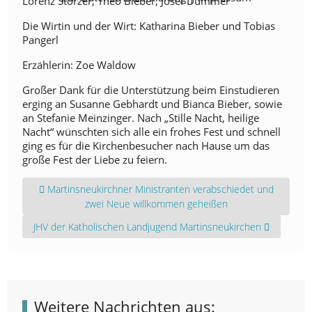
Lorenz Störzer, Theo Bieber, Josef Dummer
Die Wirtin und der Wirt: Katharina Bieber und Tobias
Pangerl
Erzählerin: Zoe Waldow
Großer Dank für die Unterstützung beim Einstudieren
erging an Susanne Gebhardt und Bianca Bieber, sowie
an Stefanie Meinzinger. Nach „Stille Nacht, heilige
Nacht“ wünschten sich alle ein frohes Fest und schnell
ging es für die Kirchenbesucher nach Hause um das
große Fest der Liebe zu feiern.
Vorheriger Beitrag: Martinsneukirchner Ministranten verabsc
Martinsneukirchner Ministranten verabschiedet und
zwei Neue willkommen geheißen
Nächster Beitrag: JHV der Katholischen Landjugend Martinsneuk
JHV der Katholischen Landjugend Martinsneukirchen
Weitere Nachrichten aus: