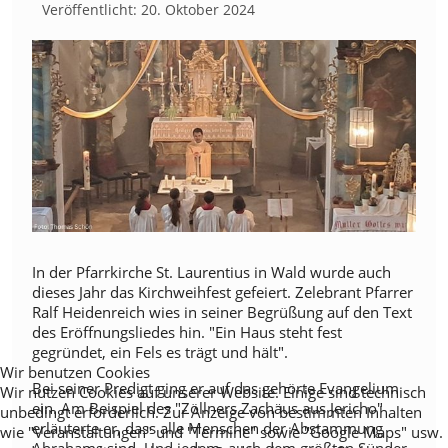
Veröffentlicht: 20. Oktober 2024
In der Pfarrkirche St. Laurentius in Wald wurde auch
dieses Jahr das Kirchweihfest gefeiert. Zelebrant Pfarrer
Ralf Heidenreich wies in seiner Begrüßung auf den Text
des Eröffnungsliedes hin. "Ein Haus steht fest
gegründet, ein Fels es trägt und hält".
Wir benutzen Cookies
Bei seiner Predigt ging er auf das gehörte Evangelium
Wir nutzen Cookies auf unserer Website. Einige sind technisch
ein. Am Beispiel des "Zöllners Zachäus aus Jericho"
unbedingt erforderlich. Zur Anzeige von bestimmten Inhalten
erläuterte er, dass alle Menschen der Abstammung
wie "Veranstaltungen" und "Termine" sowie "Google Maps" usw.
Abrahams sind. Und jedem, auch dem größten Sünder,