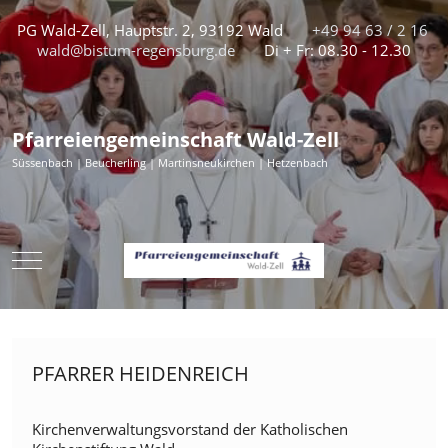
PG Wald-Zell, Hauptstr. 2, 93192 Wald
+49 94 63 / 2 16
wald@bistum-regensburg.de
Di + Fr: 08.30 - 12.30
Pfarreiengemeinschaft Wald-Zell
Süssenbach | Beucherling | Martinsneukirchen | Hetzenbach
Mobile Menu Toggle
PFARRER HEIDENREICH
Kirchenverwaltungsvorstand der Katholischen