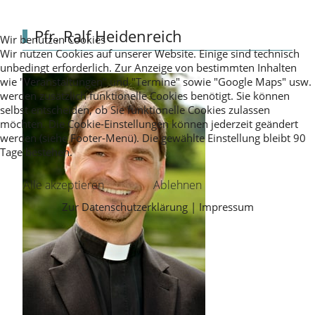
Pfr. Ralf Heidenreich
Wir benutzen Cookies
Wir nutzen Cookies auf unserer Website. Einige sind technisch
unbedingt erforderlich. Zur Anzeige von bestimmten Inhalten
wie "Veranstaltungen" und "Termine" sowie "Google Maps" usw.
werden zusätzlich funktionelle Cookies benötigt. Sie können
selbst entscheiden, ob Sie funktionelle Cookies zulassen
möchten. Die Cookie-Einstellungen können jederzeit geändert
werden (siehe Footer-Menü). Die gewählte Einstellung bleibt 90
Tage bestehen.
Alle akzeptieren
Ablehnen
Zur Datenschutzerklärung
|
Impressum