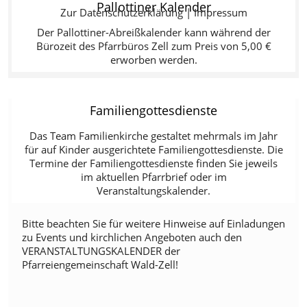
Pallottiner Kalender
Zur Datenschutzerklärung
|
Impressum
Der Pallottiner-Abreißkalender kann während der
Bürozeit des Pfarrbüros Zell zum Preis von 5,00 €
erworben werden.
Familiengottesdienste
ANGEBOTE UND EINLADUNGEN DER
Das Team Familienkirche gestaltet mehrmals im Jahr
PFARREIENGEMEINSCHAFT
für auf Kinder ausgerichtete Familiengottesdienste. Die
Termine der Familiengottesdienste finden Sie jeweils
im aktuellen Pfarrbrief oder im
Das ist ein kleiner Auszug aus unserem Angebot für
Veranstaltungskalender.
Senioren, Kinder und Erwachsene!
Bitte beachten Sie für weitere Hinweise auf Einladungen
zu Events und kirchlichen Angeboten auch den
VERANSTALTUNGSKALENDER der
Pfarreiengemeinschaft Wald-Zell!