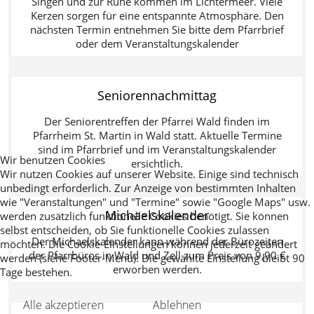
Singen und zur Ruhe kommen im Lichtermeer. Viele
Kerzen sorgen für eine entspannte Atmosphäre. Den
nächsten Termin entnehmen Sie bitte dem Pfarrbrief
oder dem Veranstaltungskalender
Seniorennachmittag
Der Seniorentreffen der Pfarrei Wald finden im
Pfarrheim St. Martin in Wald statt. Aktuelle Termine
sind im Pfarrbrief und im Veranstaltungskalender
Wir benutzen Cookies
ersichtlich.
Wir nutzen Cookies auf unserer Website. Einige sind technisch
unbedingt erforderlich. Zur Anzeige von bestimmten Inhalten
wie "Veranstaltungen" und "Termine" sowie "Google Maps" usw.
Michaelskalender
werden zusätzlich funktionelle Cookies benötigt. Sie können
selbst entscheiden, ob Sie funktionelle Cookies zulassen
Der Michaelskalender kann während der Bürozeiten
möchten. Die Cookie-Einstellungen können jederzeit geändert
der Pfarrbüros in Wald und Zell zum Preis von 9,90 €
werden (siehe Footer-Menü). Die gewählte Einstellung bleibt 90
erworben werden.
Tage bestehen.
Alle akzeptieren
Ablehnen