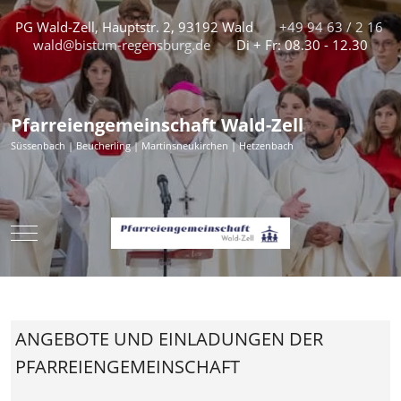
PG Wald-Zell, Hauptstr. 2, 93192 Wald
+49 94 63 / 2 16
wald@bistum-regensburg.de
Di + Fr: 08.30 - 12.30
Pfarreiengemeinschaft Wald-Zell
Süssenbach | Beucherling | Martinsneukirchen | Hetzenbach
Mobile Menu Toggle
ANGEBOTE UND EINLADUNGEN DER
PFARREIENGEMEINSCHAFT