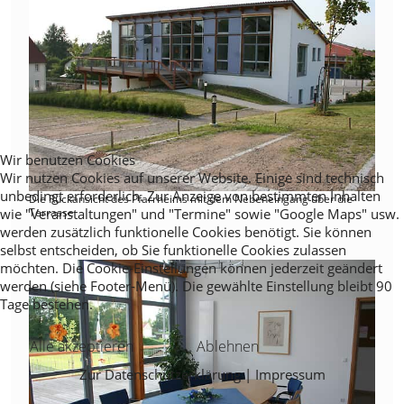
Wir benutzen Cookies
Wir nutzen Cookies auf unserer Website. Einige sind technisch
unbedingt erforderlich. Zur Anzeige von bestimmten Inhalten
Die Rückansicht des Pfarrheims mit dem Nebeneingang über die
wie "Veranstaltungen" und "Termine" sowie "Google Maps" usw.
Terrasse
werden zusätzlich funktionelle Cookies benötigt. Sie können
selbst entscheiden, ob Sie funktionelle Cookies zulassen
möchten. Die Cookie-Einstellungen können jederzeit geändert
werden (siehe Footer-Menü). Die gewählte Einstellung bleibt 90
Tage bestehen.
Alle akzeptieren
Ablehnen
Zur Datenschutzerklärung
|
Impressum