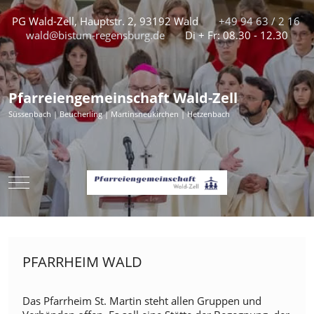
PG Wald-Zell, Hauptstr. 2, 93192 Wald
+49 94 63 / 2 16
wald@bistum-regensburg.de
Di + Fr: 08.30 - 12.30
Pfarreiengemeinschaft Wald-Zell
Süssenbach | Beucherling | Martinsneukirchen | Hetzenbach
Mobile Menu Toggle
PFARRHEIM WALD
Das Pfarrheim St. Martin steht allen Gruppen und