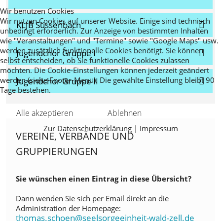
Wir benutzen Cookies
Wir nutzen Cookies auf unserer Website. Einige sind technisch
KLJB Süssenbach
unbedingt erforderlich. Zur Anzeige von bestimmten Inhalten
wie "Veranstaltungen" und "Termine" sowie "Google Maps" usw.
werden zusätzlich funktionelle Cookies benötigt. Sie können
Jugendchor Gruppe I
selbst entscheiden, ob Sie funktionelle Cookies zulassen
möchten. Die Cookie-Einstellungen können jederzeit geändert
werden (siehe Footer-Menü). Die gewählte Einstellung bleibt 90
Jugendchor Gruppe II
Tage bestehen.
Alle akzeptieren
Ablehnen
Zur Datenschutzerklärung
|
Impressum
VEREINE, VERBÄNDE UND
GRUPPIERUNGEN
Sie wünschen einen Eintrag in diese Übersicht?
Dann wenden Sie sich per Email direkt an die
Administration der Homepage:
thomas.schoen@seelsorgeeinheit-wald-zell.de