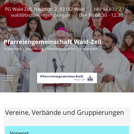
PG Wald-Zell, Hauptstr. 2, 93192 Wald
+49 94 63 / 2 16
wald@bistum-regensburg.de
Di + Fr: 08.30 - 12.30
Pfarreiengemeinschaft Wald-Zell
Süssenbach | Beucherling | Martinsneukirchen | Hetzenbach
Mobile Menu Toggle
Vereine, Verbände und Gruppierungen
Vorwort