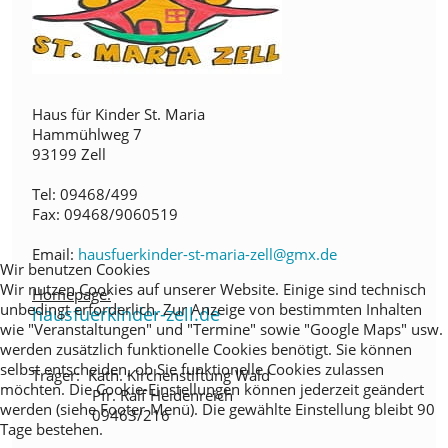
Haus für Kinder St. Maria
Hammühlweg 7
93199 Zell
Tel: 09468/499
Fax: 09468/9060519
Email:
hausfuerkinder-st-maria-zell@gmx.de
Wir benutzen Cookies
Wir nutzen Cookies auf unserer Website. Einige sind technisch
Homepage:
unbedingt erforderlich. Zur Anzeige von bestimmten Inhalten
hausfuerkinder-zell.de
wie "Veranstaltungen" und "Termine" sowie "Google Maps" usw.
werden zusätzlich funktionelle Cookies benötigt. Sie können
selbst entscheiden, ob Sie funktionelle Cookies zulassen
Träger: Kath. Kirchenstiftung Wald
möchten. Die Cookie-Einstellungen können jederzeit geändert
Pfr. Ralf Heidenreich
werden (siehe Footer-Menü). Die gewählte Einstellung bleibt 90
09463/216
Tage bestehen.