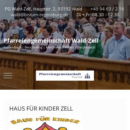
PG Wald-Zell, Hauptstr. 2, 93192 Wald
+49 94 63 / 2 16
wald@bistum-regensburg.de
Di + Fr: 08.30 - 12.30
Pfarreiengemeinschaft Wald-Zell
Süssenbach | Beucherling | Martinsneukirchen | Hetzenbach
Mobile Menu Toggle
HAUS FÜR KINDER ZELL